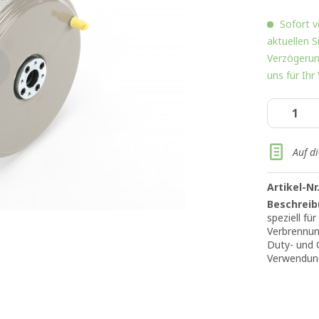
Sofort v
aktuellen 
Verzögerun
uns für Ihr
Auf d
Artikel-Nr.
Beschreib
speziell f
Verbrennun
Duty- und 
Verwendun