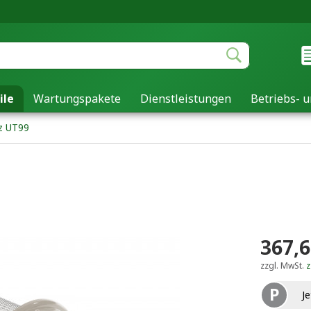
ile
Wartungspakete
Dienstleistungen
Betriebs- u
tz UT99
367,6
zzgl. MwSt.
z
P
Je