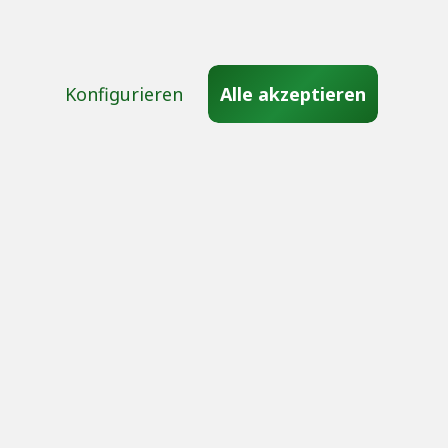
en
und ggf. Nachnahmegebühren, wenn nicht anders beschrieben. Alle angegeb
© 2G Energy AG
Konfigurieren
Alle akzeptieren