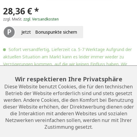
28,36 € *
zzgl. MwSt.
zzgl. Versandkosten
P
Jetzt
Bonuspunkte sichern
Sofort versandfertig, Lieferzeit ca. 5-7 Werktage Aufgrund der
aktuellen Situation am Markt kann es leider immer wieder zu
Verzögerungen kommen, auf die wir keinen Einfluss haben. Wir
bedanken uns für Ihr Verständnis.
Wir respektieren Ihre Privatsphäre
Diese Website benutzt Cookies, die für den technischen
In den
Warenkorb
Betrieb der Website erforderlich sind und stets gesetzt
werden. Andere Cookies, die den Komfort bei Benutzung
Auf die Wunschliste
Bewerten
dieser Website erhöhen, der Direktwerbung dienen oder
die Interaktion mit anderen Websites und sozialen
Artikel-Nr.:
51050-00139
Netzwerken vereinfachen sollen, werden nur mit Ihrer
Zustimmung gesetzt.
Beschreibung