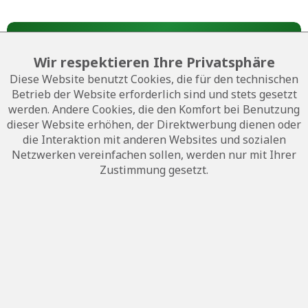
Angebotsanfrage
Wir respektieren Ihre Privatsphäre
Auf die Wunschliste
Bewerten
Diese Website benutzt Cookies, die für den technischen
Betrieb der Website erforderlich sind und stets gesetzt
Artikel-Nr.:
WARTUNG2GAVUS
werden. Andere Cookies, die den Komfort bei Benutzung
dieser Website erhöhen, der Direktwerbung dienen oder
die Interaktion mit anderen Websites und sozialen
Beschreibung
Netzwerken vereinfachen sollen, werden nur mit Ihrer
Wartungspakete sind verfügbar für avus a/b/c/d Baureihen
Zustimmung gesetzt.
Leistungsumfang: Als...
mehr
Hotline
Shop Service
Informationen