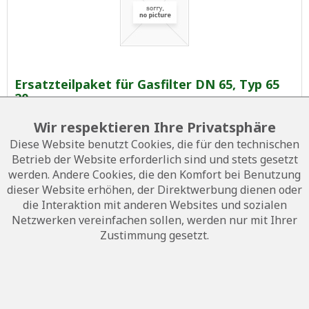
Ersatzteilpaket für Gasfilter DN 65, Typ 65
20
Wir respektieren Ihre Privatsphäre
Artikel-Nr.:
125034
Diese Website benutzt Cookies, die für den technischen
Betrieb der Website erforderlich sind und stets gesetzt
Gewicht:
0.1 kg
werden. Andere Cookies, die den Komfort bei Benutzung
44,46 € *
dieser Website erhöhen, der Direktwerbung dienen oder
die Interaktion mit anderen Websites und sozialen
Netzwerken vereinfachen sollen, werden nur mit Ihrer
Anzahl
Zustimmung gesetzt.
In den
Warenkorb
Auf die Wunschliste