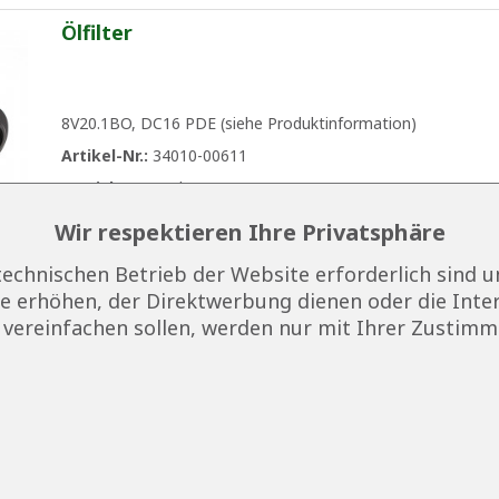
Ölfilter
8V20.1BO, DC16 PDE (siehe Produktinformation)
Artikel-Nr.:
34010-00611
Gewicht:
0.258 kg
Wir respektieren Ihre Privatsphäre
technischen Betrieb der Website erforderlich sind u
Kraftstofffilter PDE
 erhöhen, der Direktwerbung dienen oder die Inte
vereinfachen sollen, werden nur mit Ihrer Zustimm
DC9/DC12/DC16 PDE (siehe Produktinformation)
Artikel-Nr.:
34010-00612
Gewicht:
0.566 kg