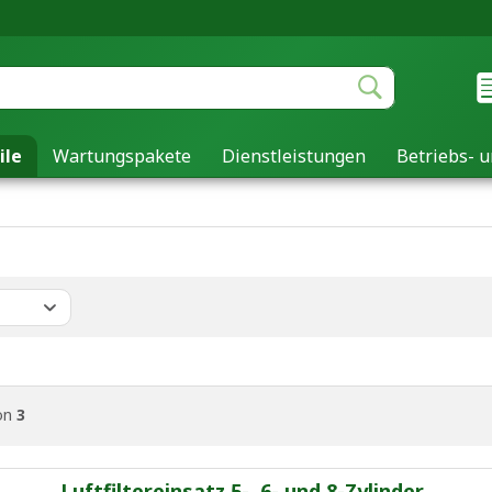
ile
Wartungspakete
Dienstleistungen
Betriebs- u
on
3
Luftfiltereinsatz 5-, 6- und 8-Zylinder