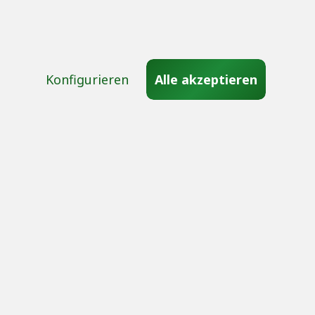
ngsantrag
Datenschutz
Download
d Versandinformationen
AGB
ndung
Impressum
Konfigurieren
Alle akzeptieren
g
en
und ggf. Nachnahmegebühren, wenn nicht anders beschrieben. Alle angegeb
© 2G Energy AG