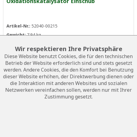
Oxidationskatalysator Einschub
Artikel-Nr.:
52040-00215
Gewicht:
7.94 kg
1.932,00 € *
Wir respektieren Ihre Privatsphäre
Diese Website benutzt Cookies, die für den technischen
Anzahl
Betrieb der Website erforderlich sind und stets gesetzt
werden. Andere Cookies, die den Komfort bei Benutzung
dieser Website erhöhen, der Direktwerbung dienen oder
In den
Warenkorb
die Interaktion mit anderen Websites und sozialen
Netzwerken vereinfachen sollen, werden nur mit Ihrer
Auf die Wunschliste
Zustimmung gesetzt.