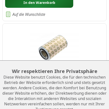
In den
Warenkorb
Auf die Wunschliste
Wir respektieren Ihre Privatsphäre
Luftfilter Modulare
Diese Website benutzt Cookies, die für den technischen
Betrieb der Website erforderlich sind und stets gesetzt
werden. Andere Cookies, die den Komfort bei Benutzung
dieser Website erhöhen, der Direktwerbung dienen oder
agenitor, filius, patruus, avus 500plus
die Interaktion mit anderen Websites und sozialen
Artikel-Nr.:
61014-05014
Netzwerken vereinfachen sollen, werden nur mit Ihrer
Gewicht:
2.426 kg